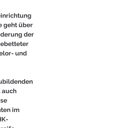
inrichtung 
 geht über 
rderung der 
ebetteter 
elor- und 
zubildenden 
t auch 
se 
ten im 
HK-