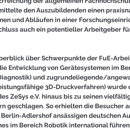
rreichung der allgemeinen Fachhochschulr
mittelte den Auszubildenden einen praxisn
men und Abläufen in einer Forschungseinric
hluss auch ein potentieller Arbeitgeber für
erblick über Schwerpunkte der FuE-Arbei
. die Entwicklung von Gerätesystemen im Ber
Diagnostik) und zugrundeliegende/angew
leistungsfähige 3D-Druckverfahren) wurde 
des ZeSys e.V. hinaus bis zu seinen vielfälti
rn geschlagen. So erhielten die Besucher a
n Berlin-Adlershof ansässigen deutschen Au
ines im Bereich Robotik international führe