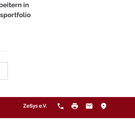
eitern in 
sportfolio 
ZeSys e.V.