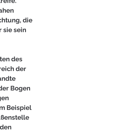
eife. 
ahen 
htung, die 
 sie sein 
ten des 
eich der 
andte 
der Bogen 
gen 
m Beispiel 
ßenstelle 
nden 