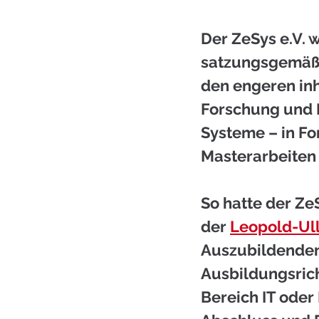
Der ZeSys e.V. 
satzungsgemäß 
den engeren inh
Forschung und E
Systeme – in Fo
Masterarbeiten 
So hatte der Ze
der 
Leopold-Ull
Auszubildenden
Ausbildungsric
Bereich IT oder