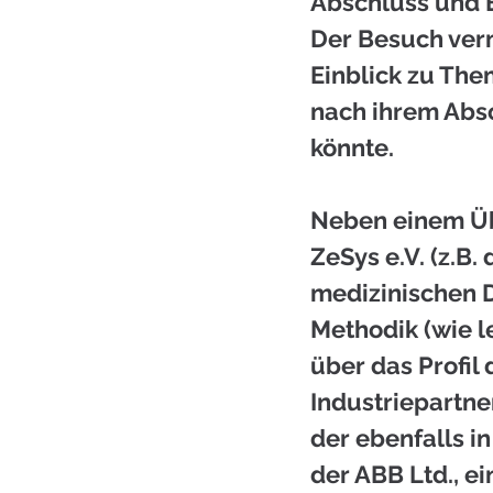
Abschluss und E
Der Besuch ver
Einblick zu The
nach ihrem Absc
könnte.
Neben einem Üb
ZeSys e.V. (z.B
medizinischen 
Methodik (wie 
über das Profil 
Industriepartne
der ebenfalls i
der ABB Ltd., e